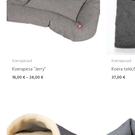
Koerapesad
Koerapesad
Koerapesa “Jerry”
Koera tekk/
16,00
€
–
24,00
€
37,00
€
Hinnavahemik:
42,00 €
kuni
122,00 €