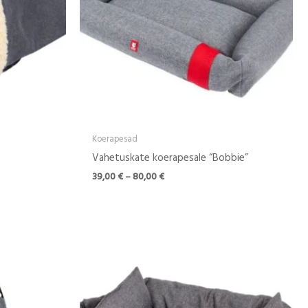
Koerapesad
Vahetuskate koerapesale “Bobbie”
39,00
€
–
80,00
€
Hinnavahemik:
55,00 €
kuni
92,00 €