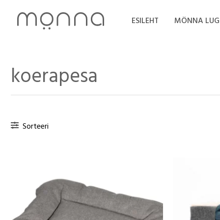
Skip
to
ESILEHT
MÖNNA LUG
content
koerapesa
Sorteeri
Hinnavahemik:
16,00 €
kuni
24,00 €