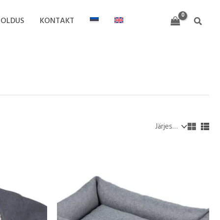
OOLDUS
KONTAKT
Search
Hinnavahemik:
39,00 €
kuni
80,00 €