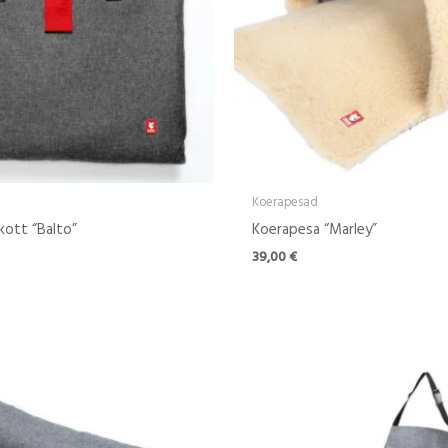
Koerapesad
kott “Balto”
Koerapesa “Marley”
39,00
€
Hinnavahemik:
53,00 €
kuni
119,00 €