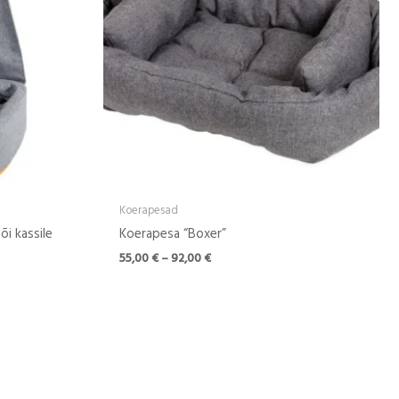
Koerapesad
õi kassile
Koerapesa “Boxer”
55,00
€
–
92,00
€