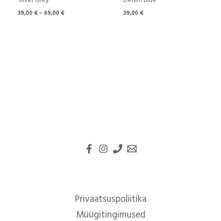
Silver Grey
Denim blue
39,00
€
–
69,00
€
39,00
€
Privaatsuspoliitika
Müügitingimused