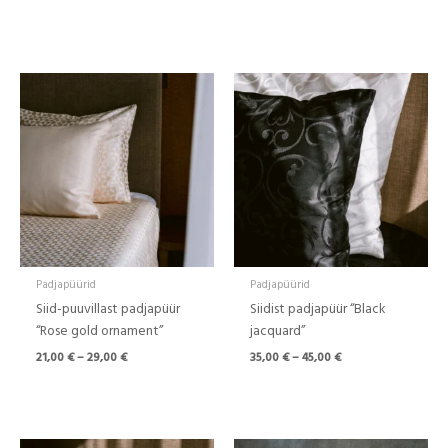
Hinnavahemik:
Hinnavahemik:
21,00 €
35,00 €
kuni
kuni
29,00 €
45,00 €
Padjapüürid
Padjapüürid
Siid-puuvillast padjapüür
Siidist padjapüür “Black
“Rose gold ornament”
jacquard”
21,00
€
–
29,00
€
35,00
€
–
45,00
€
Hinnavahemik:
Hinnavahemik: