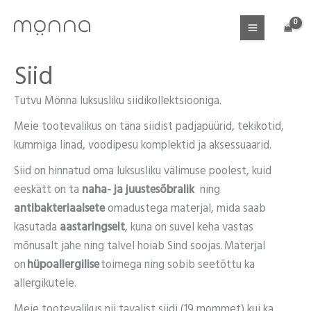
Skip
to
content
Siid
Tutvu Mönna luksusliku siidikollektsiooniga.
Meie tootevalikus on täna siidist padjapüürid, tekikotid,
kummiga linad, voodipesu komplektid ja aksessuaarid.
Siid on hinnatud oma luksusliku välimuse poolest, kuid
eeskätt on ta
naha- ja juustesõbralik
ning
antibakteriaalsete
omadustega materjal, mida saab
kasutada
aastaringselt
, kuna on suvel keha vastas
mõnusalt jahe ning talvel hoiab Sind soojas. Materjal
on
hüpoallergilise
toimega ning sobib seetõttu ka
allergikutele.
Meie tootevalikus nii tavalist siidi (19 mommet) kui ka