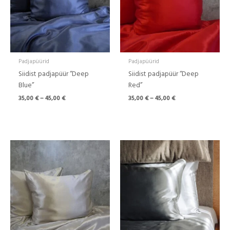
Padjapüürid
Padjapüürid
Siidist padjapüür “Deep
Siidist padjapüür “Deep
Blue”
Red”
35,00
€
–
45,00
€
35,00
€
–
45,00
€
Hinnavahemik:
Hinnavahemik:
39,00 €
39,00 €
kuni
kuni
69,00 €
69,00 €