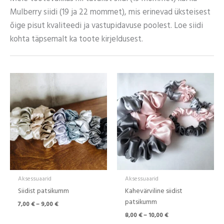
Mulberry siidi (19 ja 22 mommet), mis erinevad üksteisest
õige pisut kvaliteedi ja vastupidavuse poolest. Loe siidi
kohta täpsemalt ka toote kirjeldusest.
Hinnavahemik:
Hinnavahemik:
7,00 €
8,00 €
kuni
kuni
9,00 €
10,00 €
Aksessuaarid
Aksessuaarid
Siidist patsikumm
Kahevärviline siidist
patsikumm
7,00
€
–
9,00
€
8,00
€
–
10,00
€