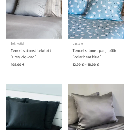
Tekikotid
Lastele
Tencel satiinist tekikott
Tencel satiinist padjapüür
“Grey Zig-Zag”
“Polar bear blue”
108,00
€
12,00
€
–
18,00
€
Hinnavahemik:
Hinnavahemik:
86,00 €
86,00 €
kuni
kuni
119,00 €
119,00 €