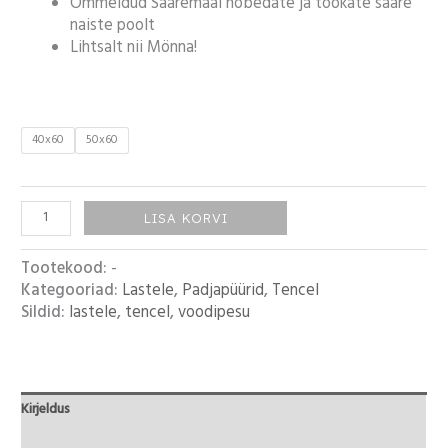
Õmmeldud Saaremaal nobedate ja töökate saare
naiste poolt
Lihtsalt nii Mönna!
40x60
50x60
LISA KORVI
Tootekood:
-
Kategooriad:
Lastele
,
Padjapüürid
,
Tencel
Sildid:
lastele
,
tencel
,
voodipesu
Kirjeldus
Lisainfo