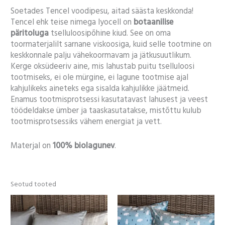
Soetades Tencel voodipesu, aitad säästa keskkonda!
Tencel ehk teise nimega lyocell on
botaanilise
päritoluga
tselluloosipõhine kiud. See on oma
toormaterjalilt sarnane viskoosiga, kuid selle tootmine on
keskkonnale palju vähekoormavam ja jätkusuutlikum.
Kerge oksüdeeriv aine, mis lahustab puitu tselluloosi
tootmiseks, ei ole mürgine, ei lagune tootmise ajal
kahjulikeks aineteks ega sisalda kahjulikke jäätmeid.
Enamus tootmisprotsessi kasutatavast lahusest ja veest
töödeldakse ümber ja taaskasutatakse, mistõttu kulub
tootmisprotsessiks vähem energiat ja vett.
Materjal on
100% biolagunev
.
Seotud tooted
Hinnavahemik:
12,00 €
kuni
18,00 €