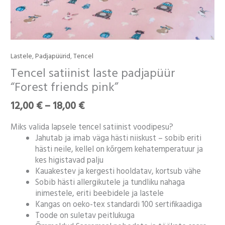
Hinnavahemik:
Lastele
,
Padjapüürid
,
Tencel
Tencel
12,00 €
satiinist
Tencel satiinist laste padjapüür
kuni
laste
“Forest friends pink”
18,00 €
padjapüür
"Forest
12,00
€
–
18,00
€
friends
pink"
Miks valida lapsele tencel satiinist voodipesu?
kogus
Jahutab ja imab väga hästi niiskust – sobib eriti
hästi neile, kellel on kõrgem kehatemperatuur ja
kes higistavad palju
Kauakestev ja kergesti hooldatav, kortsub vähe
Sobib hästi allergikutele ja tundliku nahaga
inimestele, eriti beebidele ja lastele
Kangas on oeko-tex standardi 100 sertifikaadiga
Toode on suletav peitlukuga