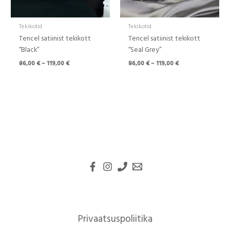
Tekikotid
Tekikotid
Tencel satiinist tekikott
Tencel satiinist tekikott
“Black”
“Seal Grey”
86,00
€
–
119,00
€
86,00
€
–
119,00
€
Privaatsuspoliitika