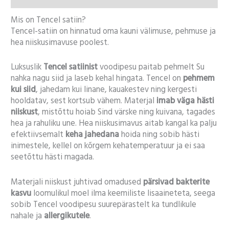
Mis on Tencel satiin?
Tencel-satiin on hinnatud oma kauni välimuse, pehmuse ja
hea niiskusimavuse poolest.
Luksuslik
Tencel satiinist
voodipesu paitab pehmelt Su
nahka nagu siid ja laseb kehal hingata. Tencel on
pehmem
kui siid
, jahedam kui linane, kauakestev ning kergesti
hooldatav, sest kortsub vähem. Materjal
imab väga hästi
niiskust
, mistõttu hoiab Sind värske ning kuivana, tagades
hea ja rahuliku une. Hea niiskusimavus aitab kangal ka palju
efektiivsemalt
keha jahedana
hoida ning sobib hästi
inimestele, kellel on kõrgem kehatemperatuur ja ei saa
seetõttu hästi magada.
Materjali niiskust juhtivad omadused
pärsivad bakterite
kasvu
loomulikul moel ilma keemiliste lisaaineteta, seega
sobib Tencel voodipesu suurepärastelt ka tundlikule
nahale ja
allergikutele
.