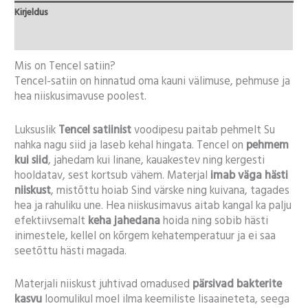
Kirjeldus
Lisainfo
Mis on Tencel satiin?
Tencel-satiin on hinnatud oma kauni välimuse, pehmuse ja
hea niiskusimavuse poolest.
Luksuslik
Tencel satiinist
voodipesu paitab pehmelt Su
nahka nagu siid ja laseb kehal hingata. Tencel on
pehmem
kui siid
, jahedam kui linane, kauakestev ning kergesti
hooldatav, sest kortsub vähem. Materjal
imab väga hästi
niiskust
, mistõttu hoiab Sind värske ning kuivana, tagades
hea ja rahuliku une. Hea niiskusimavus aitab kangal ka palju
efektiivsemalt
keha jahedana
hoida ning sobib hästi
inimestele, kellel on kõrgem kehatemperatuur ja ei saa
seetõttu hästi magada.
Materjali niiskust juhtivad omadused
pärsivad bakterite
kasvu
loomulikul moel ilma keemiliste lisaaineteta, seega