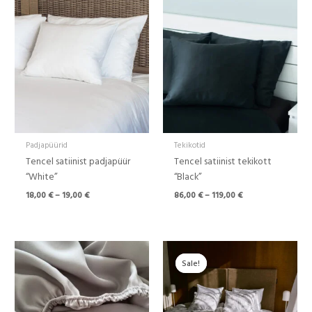
Hinnavahemik:
Hinnavahemik:
18,00 €
86,00 €
kuni
kuni
19,00 €
119,00 €
Padjapüürid
Tekikotid
Tencel satiinist padjapüür
Tencel satiinist tekikott
“White”
“Black”
18,00
€
–
19,00
€
86,00
€
–
119,00
€
Hinnavahemik:
Hinnavahemik:
57,00 €
59,00 €
Sale!
Sale!
kuni
kuni
69,00 €
103,00 €