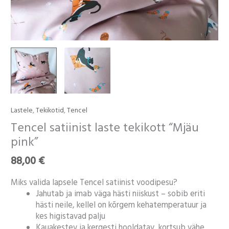
Lastele
,
Tekikotid
,
Tencel
Tencel
satiinist
Tencel satiinist laste tekikott “Mjäu
laste
pink”
tekikott
“Mjäu
88,00
€
pink"
kogus
Miks valida lapsele Tencel satiinist voodipesu?
Jahutab ja imab väga hästi niiskust – sobib eriti
hästi neile, kellel on kõrgem kehatemperatuur ja
kes higistavad palju
Kauakestev ja kergesti hooldatav, kortsub vähe