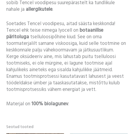
sobib Tencel voodipesu suurepärastelt ka tundlikule
nahale ja
allergikutele
.
Soetades Tencel voodipesu, aitad säästa keskkonda!
Tencel ehk teise nimega lyocell on
botaanilise
päritoluga
tselluloosipõhine kiud. See on oma
toormaterjalilt sarnane viskoosiga, kuid selle tootmine on
keskkonnale palju vähekoormavam ja jätkusuutlikum.
Kerge oksüdeeriv aine, mis lahustab puitu tselluloosi
tootmiseks, ei ole mürgine, ei lagune tootmise ajal
kahjulikeks aineteks ega sisalda kahjulikke jäätmeid.
Enamus tootmisprotsessi kasutatavast lahusest ja veest
töödeldakse ümber ja taaskasutatakse, mistõttu kulub
tootmisprotsessiks vähem energiat ja vett.
Materjal on
100% biolagunev
.
Seotud tooted