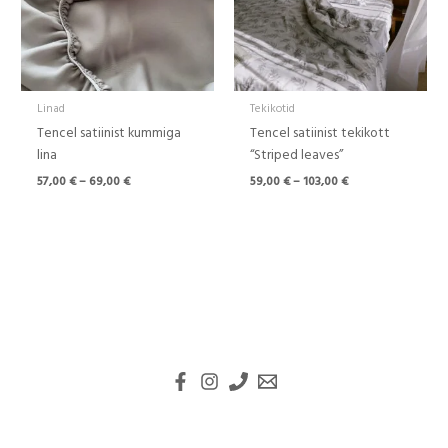
Linad
Tekikotid
Tencel satiinist kummiga
Tencel satiinist tekikott
lina
“Striped leaves”
57,00
€
–
69,00
€
59,00
€
–
103,00
€