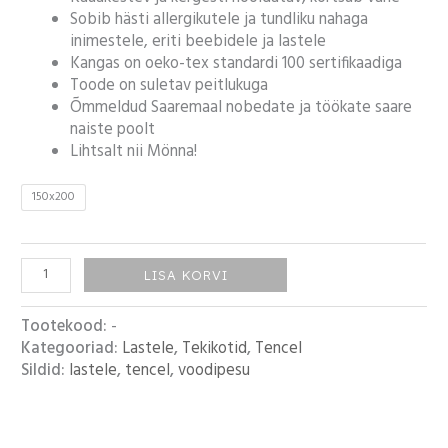
Sobib hästi allergikutele ja tundliku nahaga
inimestele, eriti beebidele ja lastele
Kangas on oeko-tex standardi 100 sertifikaadiga
Toode on suletav peitlukuga
Õmmeldud Saaremaal nobedate ja töökate saare
naiste poolt
Lihtsalt nii Mönna!
150x200
LISA KORVI
Tootekood:
-
Kategooriad:
Lastele
,
Tekikotid
,
Tencel
Sildid:
lastele
,
tencel
,
voodipesu