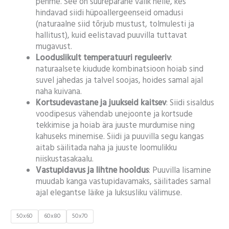
pehme. See on suurepärane valik neile, kes
hindavad siidi hüpoallergeenseid omadusi
(naturaalne siid tõrjub mustust, tolmulesti ja
hallitust), kuid eelistavad puuvilla tuttavat
mugavust.
Looduslikult temperatuuri reguleeriv
:
naturaalsete kiudude kombinatsioon hoiab sind
suvel jahedas ja talvel soojas, hoides samal ajal
naha kuivana.
Kortsudevastane ja juukseid kaitsev
: Siidi sisaldus
voodipesus vähendab unejoonte ja kortsude
tekkimise ja hoiab ära juuste murdumise ning
kahuseks minemise. Siidi ja puuvilla segu kangas
aitab säilitada naha ja juuste loomulikku
niiskustasakaalu.
Vastupidavus ja lihtne hooldus
: Puuvilla lisamine
muudab kanga vastupidavamaks, säilitades samal
ajal elegantse läike ja luksusliku välimuse.
50x60
60x80
50x70