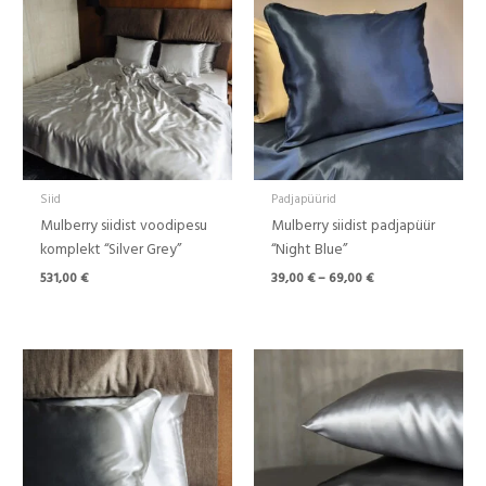
kuni
69,00 €
Siid
Padjapüürid
Mulberry siidist voodipesu
Mulberry siidist padjapüür
komplekt “Silver Grey”
“Night Blue”
531,00
€
39,00
€
–
69,00
€
Hinnavahemik:
Hinnavahemik:
39,00 €
39,00 €
kuni
kuni
69,00 €
69,00 €