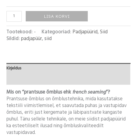
LISA KORVI
Tootekood:
-
Kategooriad:
Padjapüürid
,
Siid
Sildid:
padjapüür
,
siid
Kirjeldus
Lisainfo
Mis on “prantsuse õmblus ehk
french seaming
”?
Prantsuse õmblus on õmblustehnika, mida kasutatakse
tekstiili viimistlemisel, et saavutada puhas ja vastupidav
õmblus, eriti just kergemate ja läbipaistvate kangaste
puhul. Tänu sellele tehnikale, on meie siidist padjapüürid
ka esteetiliselt ilusad ning õmbluskvaliteedilt
vastupidavad.