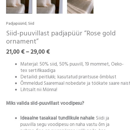
Hinnavahemik:
Padjapüürid
,
Siid
Siid-
21,00 €
puuvillast
Siid-puuvillast padjapüür “Rose gold
kuni
padjapüür
ornament”
29,00 €
“Rose
gold
21,00
€
–
29,00
€
ornament"
kogus
Materjal: 50% siid, 50% puuvill, 19 mommet, Oeko-
tex sertifikaadiga
Detailid: peitlukk; kasutatud prantsuse õmblust
Õmmeldud Saaremaal nobedate ja töökate saare nais
Lihtsalt nii Mönna!
Miks valida siid-puuvillast voodipesu?
Ideaalne tasakaal tundlikule nahale
: Siidi ja
puuvilla segu voodipesu on naha vastu õrn ja