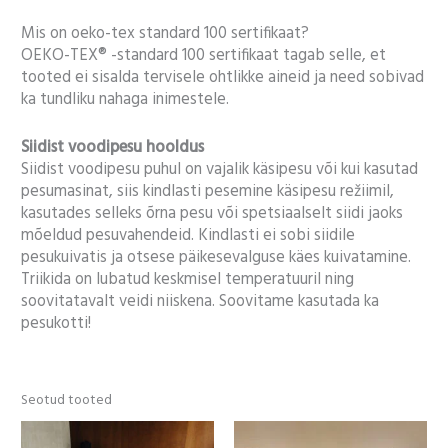
Mis on oeko-tex standard 100 sertifikaat?
OEKO-TEX® -standard 100 sertifikaat tagab selle, et
tooted ei sisalda tervisele ohtlikke aineid ja need sobivad
ka tundliku nahaga inimestele.
Siidist voodipesu hooldus
Siidist voodipesu puhul on vajalik käsipesu või kui kasutad
pesumasinat, siis kindlasti pesemine käsipesu režiimil,
kasutades selleks õrna pesu või spetsiaalselt siidi jaoks
mõeldud pesuvahendeid. Kindlasti ei sobi siidile
pesukuivatis ja otsese päikesevalguse käes kuivatamine.
Triikida on lubatud keskmisel temperatuuril ning
soovitatavalt veidi niiskena. Soovitame kasutada ka
pesukotti!
Seotud tooted
Hinnavahemik:
39,00 €