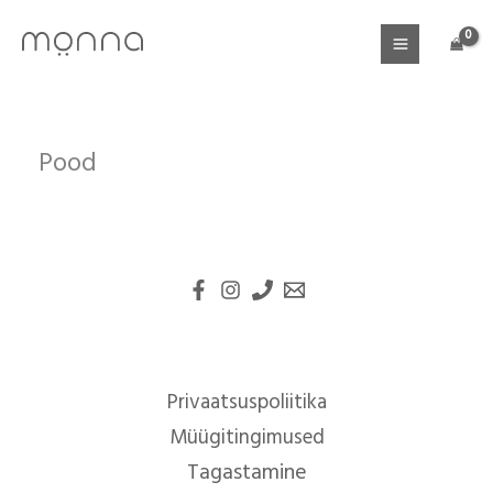
Skip
to
content
Pood
Privaatsuspoliitika
Müügitingimused
Tagastamine